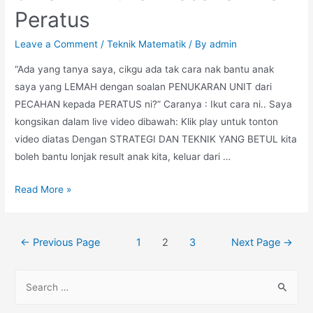
Peratus
Selesaikan
Pembahagian
Leave a Comment
/
Teknik Matematik
/ By
admin
2
Digit
“Ada yang tanya saya, cikgu ada tak cara nak bantu anak
saya yang LEMAH dengan soalan PENUKARAN UNIT dari
PECAHAN kepada PERATUS ni?” Caranya : Ikut cara ni.. Saya
kongsikan dalam live video dibawah: Klik play untuk tonton
video diatas Dengan STRATEGI DAN TEKNIK YANG BETUL kita
boleh bantu lonjak result anak kita, keluar dari …
3
Read More »
Teknik
Tukar
Posts
Pecahan
←
Previous Page
1
2
3
Next Page
→
pagination
Ke
Peratus
S
e