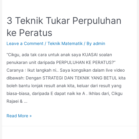
Perpuluhan
3 Teknik Tukar Perpuluhan
ke Peratus
Leave a Comment
/
Teknik Matematik
/ By
admin
“Cikgu, ada tak cara untuk anak saya KUASAI soalan
penukaran unit daripada PERPULUHAN KE PERATUS?”
Caranya : Ikut langkah ni.. Saya kongsikan dalam live video
dibawah: Dengan STRATEGI DAN TEKNIK YANG BETUL kita
boleh bantu lonjak result anak kita, keluar dari result yang
biasa-biasa, daripada E dapat naik ke A . Ikhlas dari, Cikgu
Rajaei & …
3
Read More »
Teknik
Tukar
Perpuluhan