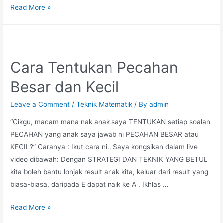
Teknik
Read More »
ADT
(Abad
Dekad
Tahun)
Cara Tentukan Pecahan
Besar dan Kecil
Leave a Comment
/
Teknik Matematik
/ By
admin
“Cikgu, macam mana nak anak saya TENTUKAN setiap soalan
PECAHAN yang anak saya jawab ni PECAHAN BESAR atau
KECIL?” Caranya : Ikut cara ni.. Saya kongsikan dalam live
video dibawah: Dengan STRATEGI DAN TEKNIK YANG BETUL
kita boleh bantu lonjak result anak kita, keluar dari result yang
biasa-biasa, daripada E dapat naik ke A . Ikhlas …
Cara
Read More »
Tentukan