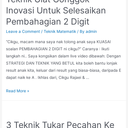
Sifir
Inovasi Untuk Selesaikan
Dalam
Masa
Pembahagian 2 Digit
Sehari
Leave a Comment
/
Teknik Matematik
/ By
admin
“Cikgu, macam mana saya nak tolong anak saya KUASAI
soalan PEMBAHAGIAN 2 DIGIT ni cikgu?” Caranya : Ikuti
langkah ni.. Saya kongsikan dalam live video dibawah: Dengan
STRATEGI DAN TEKNIK YANG BETUL kita boleh bantu lonjak
result anak kita, keluar dari result yang biasa-biasa, daripada E
dapat naik ke A . Ikhlas dari, Cikgu Rajaei & …
Teknik
Read More »
Ulat
Gonggok
–
Inovasi
3 Teknik Tukar Pecahan Ke
Untuk