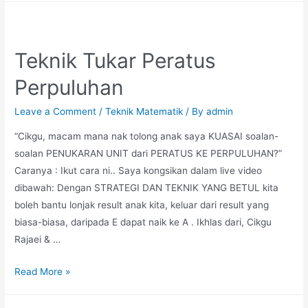
Pecahan
Besar
dan
Teknik Tukar Peratus
Kecil
Perpuluhan
Leave a Comment
/
Teknik Matematik
/ By
admin
“Cikgu, macam mana nak tolong anak saya KUASAI soalan-
soalan PENUKARAN UNIT dari PERATUS KE PERPULUHAN?”
Caranya : Ikut cara ni.. Saya kongsikan dalam live video
dibawah: Dengan STRATEGI DAN TEKNIK YANG BETUL kita
boleh bantu lonjak result anak kita, keluar dari result yang
biasa-biasa, daripada E dapat naik ke A . Ikhlas dari, Cikgu
Rajaei & …
Teknik
Read More »
Tukar
Peratus