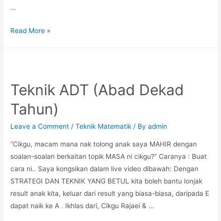
…
Teknik
Read More »
Box
Method
–
Pendaraban
Teknik ADT (Abad Dekad
Tahun)
Leave a Comment
/
Teknik Matematik
/ By
admin
“Cikgu, macam mana nak tolong anak saya MAHIR dengan
soalan-soalan berkaitan topik MASA ni cikgu?” Caranya : Buat
cara ni.. Saya kongsikan dalam live video dibawah: Dengan
STRATEGI DAN TEKNIK YANG BETUL kita boleh bantu lonjak
result anak kita, keluar dari result yang biasa-biasa, daripada E
dapat naik ke A . Ikhlas dari, Cikgu Rajaei & …