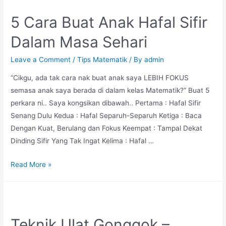
ke
5 Cara Buat Anak Hafal Sifir
Peratus
Dalam Masa Sehari
Leave a Comment
/
Tips Matematik
/ By
admin
“Cikgu, ada tak cara nak buat anak saya LEBIH FOKUS
semasa anak saya berada di dalam kelas Matematik?” Buat 5
perkara ni.. Saya kongsikan dibawah.. Pertama : Hafal Sifir
Senang Dulu Kedua : Hafal Separuh-Separuh Ketiga : Baca
Dengan Kuat, Berulang dan Fokus Keempat : Tampal Dekat
Dinding Sifir Yang Tak Ingat Kelima : Hafal …
5
Read More »
Cara
Buat
Anak
Hafal
Teknik Ulat Gonggok –