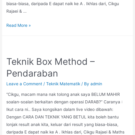
biasa-biasa, daripada E dapat naik ke A . Ikhlas dari, Cikgu
Rajaei & …
Teknik
Read More »
Bar
Palang
Untuk
Soalan
Teknik Box Method –
Ayat
Pendaraban
Leave a Comment
/
Teknik Matematik
/ By
admin
“Cikgu, macam mana nak tolong anak saya BELUM MAHIR
soalan-soalan berkaitan dengan operasi DARAB?” Caranya :
Ikut cara ni.. Saya kongsikan dalam live video dibawah:
Dengan CARA DAN TEKNIK YANG BETUL kita boleh bantu
lonjak result anak kita, keluar dari result yang biasa-biasa,
daripada E dapat naik ke A . Ikhlas dari, Cikgu Rajaei & Maths