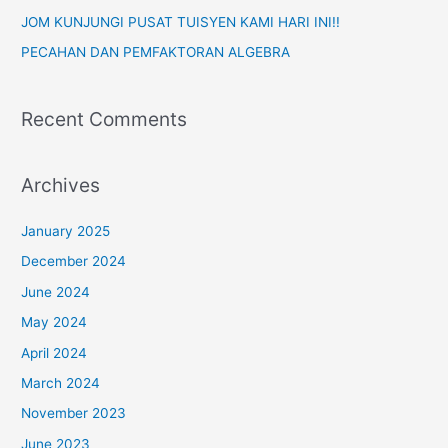
r
JOM KUNJUNGI PUSAT TUISYEN KAMI HARI INI!!
:
PECAHAN DAN PEMFAKTORAN ALGEBRA
Recent Comments
Archives
January 2025
December 2024
June 2024
May 2024
April 2024
March 2024
November 2023
June 2023