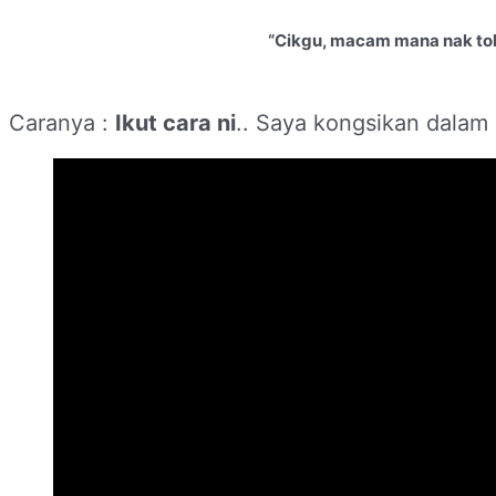
“Cikgu, macam mana nak t
Caranya :
Ikut cara ni
.. Saya kongsikan dalam 