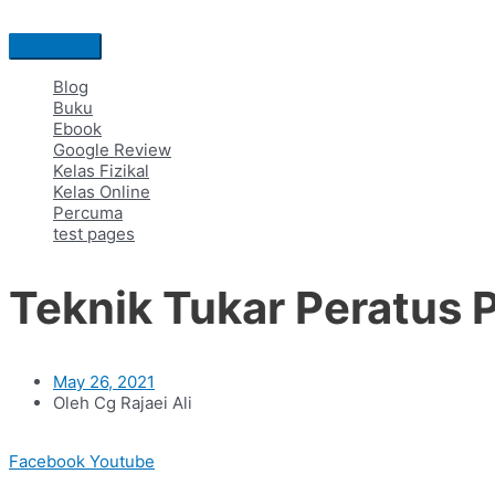
Skip
to
Main
content
Menu
Blog
Buku
Ebook
Google Review
Kelas Fizikal
Kelas Online
Percuma
test pages
Teknik Tukar Peratus 
May 26, 2021
Oleh Cg Rajaei Ali
Facebook
Youtube