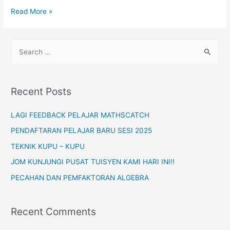
PERSAMAAN
Read More »
SERENTAK
(Simultaneous
S
Equation)-
e
FORM
a
1,2,3
r
Recent Posts
c
h
LAGI FEEDBACK PELAJAR MATHSCATCH
f
PENDAFTARAN PELAJAR BARU SESI 2025
o
TEKNIK KUPU – KUPU
r
JOM KUNJUNGI PUSAT TUISYEN KAMI HARI INI!!
:
PECAHAN DAN PEMFAKTORAN ALGEBRA
Recent Comments