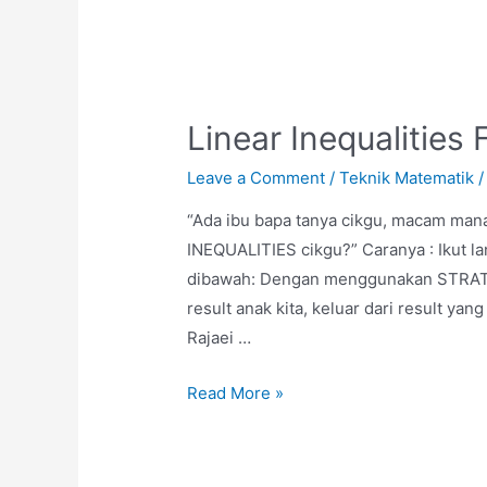
3
Wajib
Fokus
Untuk
Linear Inequalities 
Matematik?
Leave a Comment
/
Teknik Matematik
/
“Ada ibu bapa tanya cikgu, macam mana
INEQUALITIES cikgu?” Caranya : Ikut la
dibawah: Dengan menggunakan STRATE
result anak kita, keluar dari result yang
Rajaei …
Linear
Read More »
Inequalities
Form
1,2,3