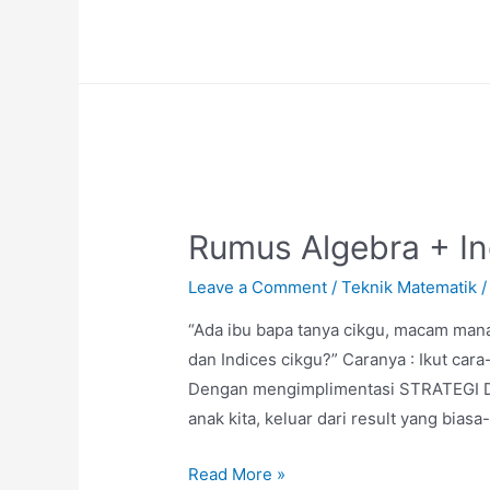
Serentak
Soalan
Jenis
Berayat
(Problem
Solving)
Tingkatan
1,2,3
Rumus Algebra + In
Leave a Comment
/
Teknik Matematik
/
“Ada ibu bapa tanya cikgu, macam man
dan Indices cikgu?” Caranya : Ikut cara
Dengan mengimplimentasi STRATEGI D
anak kita, keluar dari result yang biasa-
Rumus
Read More »