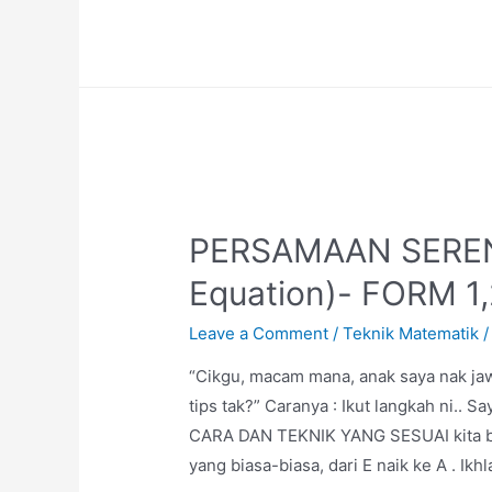
Algebra
+
Indices
Form
1,2,3
PERSAMAAN SEREN
Equation)- FORM 1,
Leave a Comment
/
Teknik Matematik
/
“Cikgu, macam mana, anak saya nak ja
tips tak?” Caranya : Ikut langkah ni.. 
CARA DAN TEKNIK YANG SESUAI kita bole
yang biasa-biasa, dari E naik ke A . Ikh