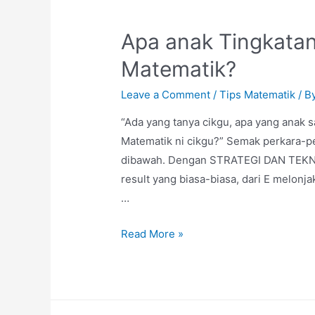
Apa anak Tingkatan 
Matematik?
Leave a Comment
/
Tips Matematik
/ B
“Ada yang tanya cikgu, apa yang anak 
Matematik ni cikgu?” Semak perkara-per
dibawah. Dengan STRATEGI DAN TEKNIK
result yang biasa-biasa, dari E melonja
…
Apa
Read More »
anak
Tingkatan
1,
2,