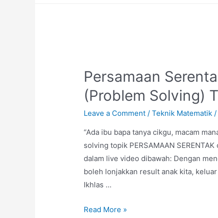
Persamaan Serentak
(Problem Solving) T
Leave a Comment
/
Teknik Matematik
/
“Ada ibu bapa tanya cikgu, macam mana
solving topik PERSAMAAN SERENTAK cik
dalam live video dibawah: Dengan m
boleh lonjakkan result anak kita, keluar 
Ikhlas …
Persamaan
Read More »