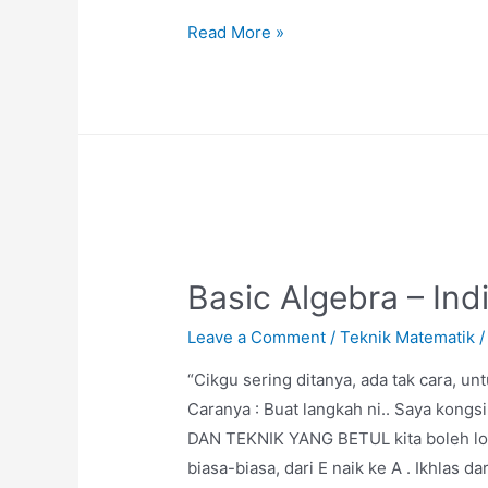
Rational
Read More »
Numbers
Form
1
Basic Algebra – Ind
Leave a Comment
/
Teknik Matematik
/
“Cikgu sering ditanya, ada tak cara, u
Caranya : Buat langkah ni.. Saya kong
DAN TEKNIK YANG BETUL kita boleh lonja
biasa-biasa, dari E naik ke A . Ikhlas 