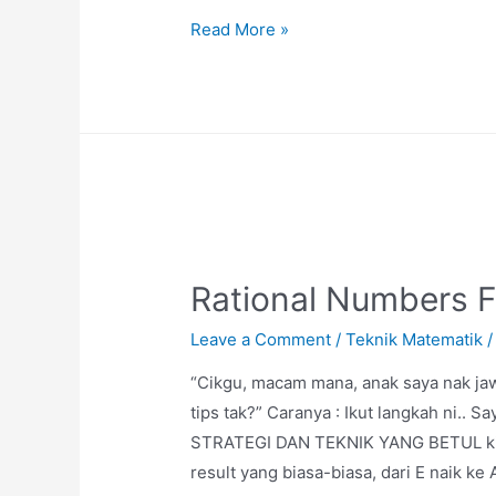
PERSAMAAN
Read More »
SERENTAK
(Simultaneous
Equation)-
FORM
1,2,3
Rational Numbers 
Leave a Comment
/
Teknik Matematik
/
“Cikgu, macam mana, anak saya nak jaw
tips tak?” Caranya : Ikut langkah ni.. 
STRATEGI DAN TEKNIK YANG BETUL kita b
result yang biasa-biasa, dari E naik ke A