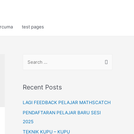
rcuma
test pages
S
e
a
r
Recent Posts
c
LAGI FEEDBACK PELAJAR MATHSCATCH
h
f
PENDAFTARAN PELAJAR BARU SESI
o
2025
r
TEKNIK KUPU – KUPU