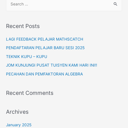
S
Matematik
e
Ni
a
Sekarang!
r
Recent Posts
c
h
LAGI FEEDBACK PELAJAR MATHSCATCH
f
PENDAFTARAN PELAJAR BARU SESI 2025
o
TEKNIK KUPU – KUPU
r
JOM KUNJUNGI PUSAT TUISYEN KAMI HARI INI!!
:
PECAHAN DAN PEMFAKTORAN ALGEBRA
Recent Comments
Archives
January 2025