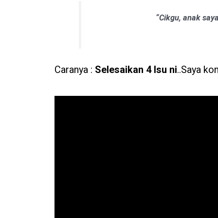
“Cikgu, anak say
Caranya :
Selesaikan 4 Isu ni
..Saya ko