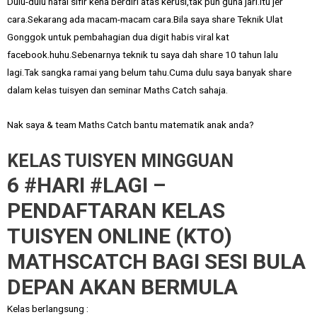
Dulu-dulu hafal sifir kena berdiri atas kerusi,tak pun guna jari.Itu jer
cara.Sekarang ada macam-macam cara.Bila saya share Teknik Ulat
Gonggok untuk pembahagian dua digit habis viral kat
facebook.huhu.Sebenarnya teknik tu saya dah share 10 tahun lalu
lagi.Tak sangka ramai yang belum tahu.Cuma dulu saya banyak share
dalam kelas tuisyen dan seminar Maths Catch sahaja.
Nak saya & team Maths Catch bantu matematik anak anda?
KELAS TUISYEN MINGGUAN
6 #HARI #LAGI –
PENDAFTARAN KELAS
TUISYEN ONLINE (KTO)
MATHSCATCH BAGI SESI BULA
DEPAN AKAN BERMULA
Kelas berlangsung :