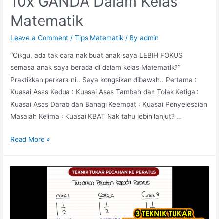
10x GANDA Dalam Kelas
Matematik
Leave a Comment
/
Tips Matematik
/ By
admin
“Cikgu, ada tak cara nak buat anak saya LEBIH FOKUS
semasa anak saya berada di dalam kelas Matematik?”
Praktikkan perkara ni.. Saya kongsikan dibawah.. Pertama :
Kuasai Asas Kedua : Kuasai Asas Tambah dan Tolak Ketiga :
Kuasai Asas Darab dan Bahagi Keempat : Kuasai Penyelesaian
Masalah Kelima : Kuasai KBAT Nak tahu lebih lanjut? …
5
Read More »
Rahsia
Buat
Anak
FOKUS
10x
GANDA