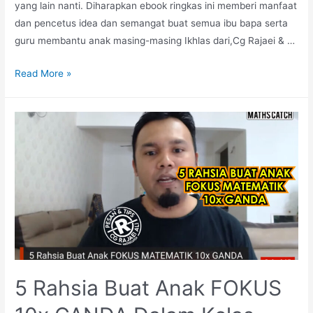
yang lain nanti. Diharapkan ebook ringkas ini memberi manfaat
dan pencetus idea dan semangat buat semua ibu bapa serta
guru membantu anak masing-masing Ikhlas dari,Cg Rajaei & …
Download
Read More »
Ebook
Matematik
Pemulihan
(Tahun
1
–
Tingkatan
5
5 Rahsia Buat Anak FOKUS