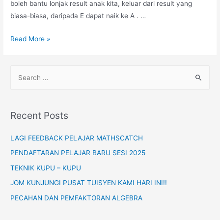
boleh bantu lonjak result anak kita, keluar dari result yang
biasa-biasa, daripada E dapat naik ke A . …
Nilai
Read More »
Tempat
Vs
S
Nilai
e
Digit
a
r
Recent Posts
c
h
LAGI FEEDBACK PELAJAR MATHSCATCH
f
PENDAFTARAN PELAJAR BARU SESI 2025
o
TEKNIK KUPU – KUPU
r
JOM KUNJUNGI PUSAT TUISYEN KAMI HARI INI!!
:
PECAHAN DAN PEMFAKTORAN ALGEBRA