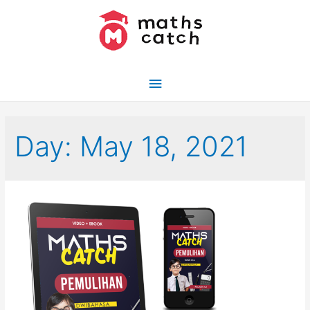
Skip
to
content
Main
Menu
Day:
May 18, 2021