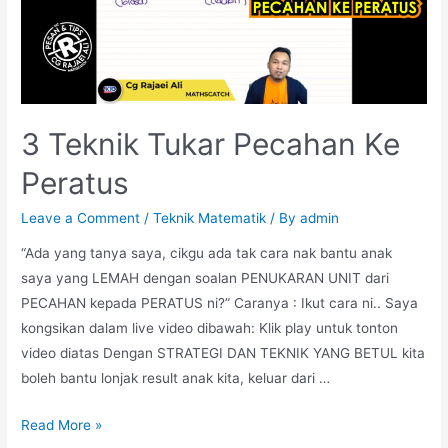
Dalam
Kelas
Matematik
3 Teknik Tukar Pecahan Ke
Peratus
Leave a Comment
/
Teknik Matematik
/ By
admin
“Ada yang tanya saya, cikgu ada tak cara nak bantu anak
saya yang LEMAH dengan soalan PENUKARAN UNIT dari
PECAHAN kepada PERATUS ni?” Caranya : Ikut cara ni.. Saya
kongsikan dalam live video dibawah: Klik play untuk tonton
video diatas Dengan STRATEGI DAN TEKNIK YANG BETUL kita
boleh bantu lonjak result anak kita, keluar dari …
3
Read More »