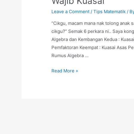
Wajib Kuasai
Leave a Comment
/
Tips Matematik
/ B
“Cikgu, macam mana nak tolong anak 
cikgu?” Semak 6 perkara ni.. Saya kon
Algebra dan Kembangan Kedua : Kuasai 
Pemfaktoran Keempat : Kuasai Asas Pe
Rumus Algebra …
Asas
Read More »
Algebra:
Anak
Tingkatan
1,
2,
3,
4,