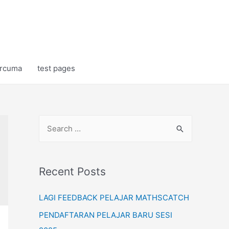
rcuma
test pages
S
e
a
r
Recent Posts
c
LAGI FEEDBACK PELAJAR MATHSCATCH
h
f
PENDAFTARAN PELAJAR BARU SESI