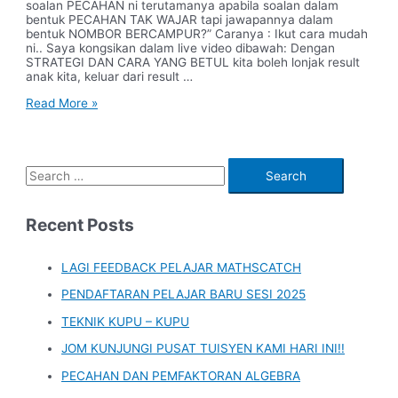
soalan PECAHAN ni terutamanya apabila soalan dalam
bentuk PECAHAN TAK WAJAR tapi jawapannya dalam
bentuk NOMBOR BERCAMPUR?” Caranya : Ikut cara mudah
ni.. Saya kongsikan dalam live video dibawah: Dengan
STRATEGI DAN CARA YANG BETUL kita boleh lonjak result
anak kita, keluar dari result …
Teknik
Read More »
Superman
Plus
J
S
e
a
Recent Posts
r
c
LAGI FEEDBACK PELAJAR MATHSCATCH
h
PENDAFTARAN PELAJAR BARU SESI 2025
f
TEKNIK KUPU – KUPU
o
JOM KUNJUNGI PUSAT TUISYEN KAMI HARI INI!!
r
PECAHAN DAN PEMFAKTORAN ALGEBRA
: