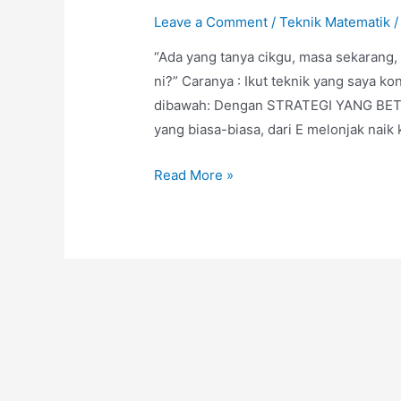
Leave a Comment
/
Teknik Matematik
/
“Ada yang tanya cikgu, masa sekarang
ni?” Caranya : Ikut teknik yang saya ko
dibawah: Dengan STRATEGI YANG BETUL k
yang biasa-biasa, dari E melonjak naik 
Teknik
Read More »
Bantu
Kuasai
Soalan
KBAT