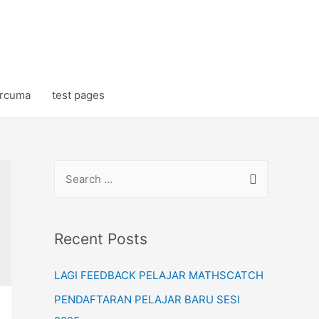
rcuma
test pages
S
e
a
r
Recent Posts
c
LAGI FEEDBACK PELAJAR MATHSCATCH
h
f
PENDAFTARAN PELAJAR BARU SESI