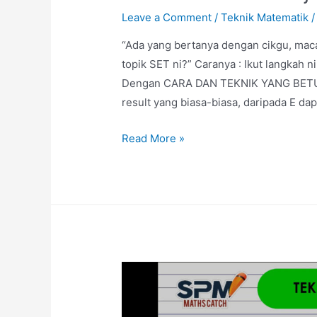
Leave a Comment
/
Teknik Matematik
/
“Ada yang bertanya dengan cikgu, mac
topik SET ni?” Caranya : Ikut langkah n
Dengan CARA DAN TEKNIK YANG BETUL kit
result yang biasa-biasa, daripada E dapa
Soalan
Read More »
Ramai
Pelajar
Pening