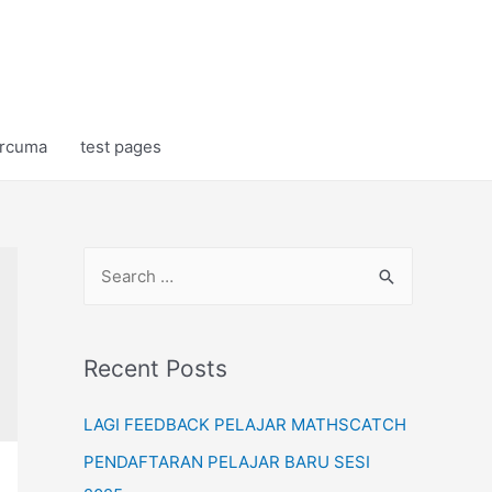
rcuma
test pages
S
e
a
r
Recent Posts
c
LAGI FEEDBACK PELAJAR MATHSCATCH
h
f
PENDAFTARAN PELAJAR BARU SESI