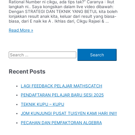
Rational Number ni cikgu, ada tips tak?” Caranya : Ikut
langkah ni.. Saya kongsikan dalam live video dibawah:
Dengan STRATEGI DAN TEKNIK YANG BETUL kita boleh
lonjakkan result anak kita, keluar dari result yang biasa-
biasa, dari E naik ke A . Ikhlas dari, Cikgu Rajaei & …
Rational
Read More »
Numbers
Form
1
S
e
a
Recent Posts
r
c
LAGI FEEDBACK PELAJAR MATHSCATCH
h
PENDAFTARAN PELAJAR BARU SESI 2025
f
TEKNIK KUPU – KUPU
o
JOM KUNJUNGI PUSAT TUISYEN KAMI HARI INI!!
r
PECAHAN DAN PEMFAKTORAN ALGEBRA
: