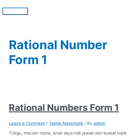
Skip
to
Main
content
Menu
Rational Number
Form 1
Rational Numbers Form 1
Leave a Comment
/
Teknik Matematik
/ By
admin
“Cikgu, macam mana, anak saya nak jawab dan kuasai topik