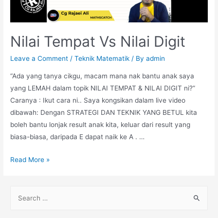
Nilai Tempat Vs Nilai Digit
Leave a Comment
/
Teknik Matematik
/ By
admin
“Ada yang tanya cikgu, macam mana nak bantu anak saya
yang LEMAH dalam topik NILAI TEMPAT & NILAI DIGIT ni?”
Caranya : Ikut cara ni.. Saya kongsikan dalam live video
dibawah: Dengan STRATEGI DAN TEKNIK YANG BETUL kita
boleh bantu lonjak result anak kita, keluar dari result yang
biasa-biasa, daripada E dapat naik ke A . …
Nilai
Read More »
Tempat
Vs
S
Nilai
e
Digit
a