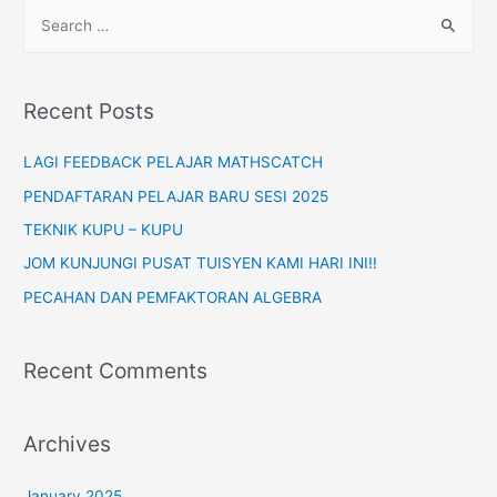
S
Pun
e
Dah
a
Cakap
r
Susah
Recent Posts
c
h
LAGI FEEDBACK PELAJAR MATHSCATCH
f
PENDAFTARAN PELAJAR BARU SESI 2025
o
TEKNIK KUPU – KUPU
r
JOM KUNJUNGI PUSAT TUISYEN KAMI HARI INI!!
:
PECAHAN DAN PEMFAKTORAN ALGEBRA
Recent Comments
Archives
January 2025