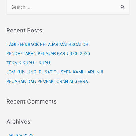
S
1,2,3
e
a
r
Recent Posts
c
h
LAGI FEEDBACK PELAJAR MATHSCATCH
f
PENDAFTARAN PELAJAR BARU SESI 2025
o
TEKNIK KUPU – KUPU
r
JOM KUNJUNGI PUSAT TUISYEN KAMI HARI INI!!
:
PECAHAN DAN PEMFAKTORAN ALGEBRA
Recent Comments
Archives
January 2025