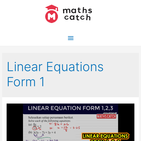
Skip
to
content
Main
Menu
Linear Equations
Form 1