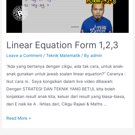
Linear Equation Form 1,2,3
Leave a Comment
/
Teknik Matematik
/ By
admin
“Ada yang bertanya dengan cikgu, ada tak cara, untuk anak-
anak gunakan untuk jawab soalan linear equation?” Caranya :
Ikut cara ni.. Saya kongsikan dalam live video dibawah:
Dengan STRATEGI DAN TEKNIK YANG BETUL kita boleh
lonjakkan result anak kita, keluar dari result yang biasa-biasa,
dari E naik ke A . Ikhlas dari, Cikgu Rajaei & Maths …
Linear
Read More »
Equation
Form