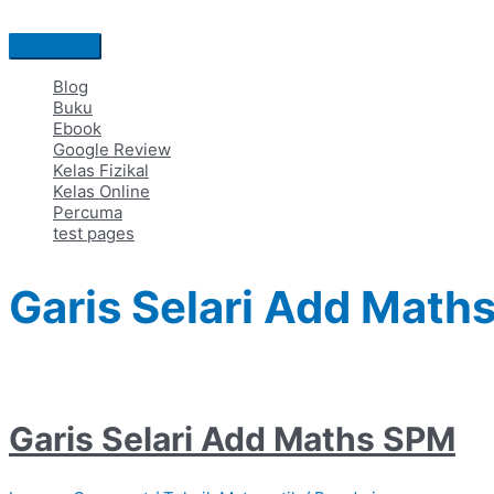
Skip
to
Main
content
Menu
Blog
Buku
Ebook
Google Review
Kelas Fizikal
Kelas Online
Percuma
test pages
Garis Selari Add Math
Garis Selari Add Maths SPM