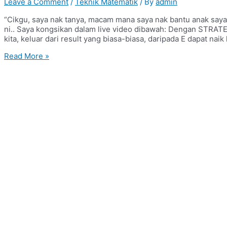
Leave a Comment
/
Teknik Matematik
/ By
admin
“Cikgu, saya nak tanya, macam mana saya nak bantu anak saya
ni.. Saya kongsikan dalam live video dibawah: Dengan STRAT
kita, keluar dari result yang biasa-biasa, daripada E dapat naik 
Garis
Read More »
Selari
Add
Maths
SPM