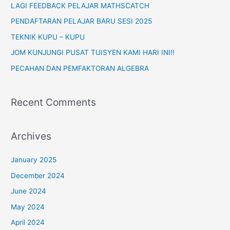
5
h
LAGI FEEDBACK PELAJAR MATHSCATCH
Wajib
f
PENDAFTARAN PELAJAR BARU SESI 2025
Kuasai
o
TEKNIK KUPU – KUPU
r
JOM KUNJUNGI PUSAT TUISYEN KAMI HARI INI!!
:
PECAHAN DAN PEMFAKTORAN ALGEBRA
Recent Comments
Archives
January 2025
December 2024
June 2024
May 2024
April 2024