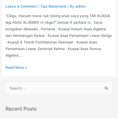
Leave a Comment
/
Tips Matematik
/ By
admin
“Cikgu, macam mana nak tolong anak saya yang TAK KUASAI
lagi ASAS ALGEBRA ni cikgu?” Semak 6 perkara ni.. Saya
kongsikan dibawah.. Pertama : Kuasai Hukum Asas Algebra
dan Kembangan Kedua : Kuasai Asas Persamaan Linear Ketiga
: Kuasai 4 Teknik Pemfaktoran Keempat : Kuasai Asas
Persamaan Linear Serentak Kelima : Kuasai Asas Rumus
Algebra …
Asas
Read More »
Algebra:
Anak
S
Tingkatan
e
1,
a
2,
r
3,
Recent Posts
4,
c