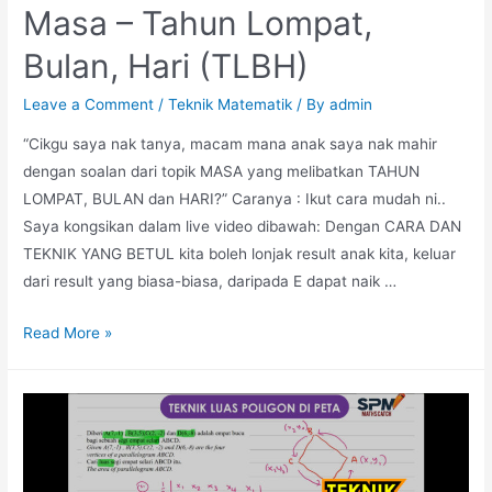
Masa – Tahun Lompat,
Bulan, Hari (TLBH)
Leave a Comment
/
Teknik Matematik
/ By
admin
“Cikgu saya nak tanya, macam mana anak saya nak mahir
dengan soalan dari topik MASA yang melibatkan TAHUN
LOMPAT, BULAN dan HARI?” Caranya : Ikut cara mudah ni..
Saya kongsikan dalam live video dibawah: Dengan CARA DAN
TEKNIK YANG BETUL kita boleh lonjak result anak kita, keluar
dari result yang biasa-biasa, daripada E dapat naik …
Masa
Read More »
–
Tahun
Lompat,
Bulan,
Hari