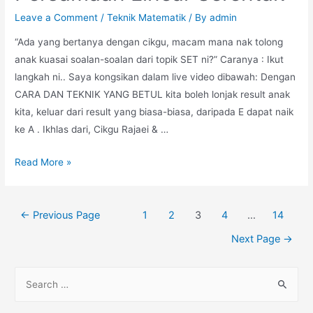
Leave a Comment
/
Teknik Matematik
/ By
admin
“Ada yang bertanya dengan cikgu, macam mana nak tolong
anak kuasai soalan-soalan dari topik SET ni?” Caranya : Ikut
langkah ni.. Saya kongsikan dalam live video dibawah: Dengan
CARA DAN TEKNIK YANG BETUL kita boleh lonjak result anak
kita, keluar dari result yang biasa-biasa, daripada E dapat naik
ke A . Ikhlas dari, Cikgu Rajaei & …
Persamaan
Read More »
Linear
Serentak
Posts
←
Previous Page
1
2
3
4
…
14
pagination
Next Page
→
S
e
a