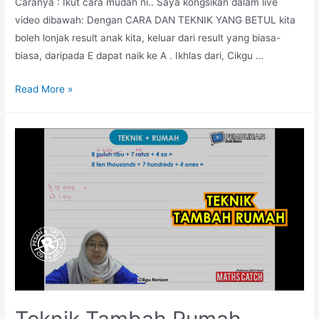
Caranya : Ikut cara mudah ni.. Saya kongsikan dalam live
video dibawah: Dengan CARA DAN TEKNIK YANG BETUL kita
boleh lonjak result anak kita, keluar dari result yang biasa-
biasa, daripada E dapat naik ke A . Ikhlas dari, Cikgu …
Teknik
Read More »
‘Nilai
Tempat
dan
Nilai
Digit’
Teknik Tambah Rumah