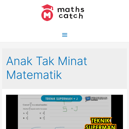
Skip
to
content
Main
Menu
Anak Tak Minat
Matematik