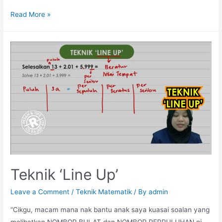
Teknik
Read More »
DuGaMaju
Teknik ‘Line Up’
Leave a Comment
/
Teknik Matematik
/ By
admin
“Cikgu, macam mana nak bantu anak saya kuasai soalan yang
melibatkan NOMBOR BULAT dan NOMBOR PERPULUHAN ni