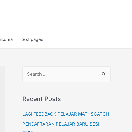
rcuma
test pages
S
e
a
r
Recent Posts
c
LAGI FEEDBACK PELAJAR MATHSCATCH
h
f
PENDAFTARAN PELAJAR BARU SESI