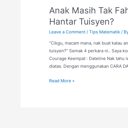
Anak Masih Tak F
Hantar Tuisyen?
Leave a Comment
/
Tips Matematik
/ B
“Cikgu, macam mana, nak buat kalau a
tuisyen?” Semak 4 perkara ni.. Saya kon
Courage Keempat : Dateline Nak tahu le
diatas. Dengan menggunakan CARA DA
Anak
Read More »
Masih
Tak
Faham
Walaupun
Dah
Hantar