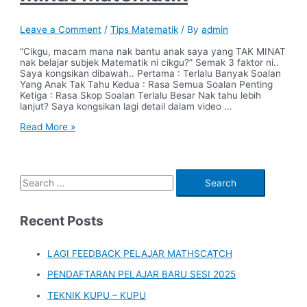
Leave a Comment
/
Tips Matematik
/ By
admin
“Cikgu, macam mana nak bantu anak saya yang TAK MINAT
nak belajar subjek Matematik ni cikgu?” Semak 3 faktor ni..
Saya kongsikan dibawah.. Pertama : Terlalu Banyak Soalan
Yang Anak Tak Tahu Kedua : Rasa Semua Soalan Penting
Ketiga : Rasa Skop Soalan Terlalu Besar Nak tahu lebih
lanjut? Saya kongsikan lagi detail dalam video …
3
Read More »
Sebab
Utama
Anak
Tak
S
Minat
Matematik
e
a
Recent Posts
r
c
LAGI FEEDBACK PELAJAR MATHSCATCH
h
PENDAFTARAN PELAJAR BARU SESI 2025
f
TEKNIK KUPU – KUPU