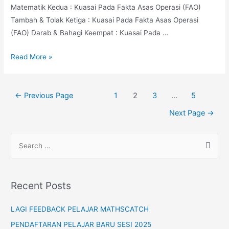
Matematik Kedua : Kuasai Pada Fakta Asas Operasi (FAO)
Tambah & Tolak Ketiga : Kuasai Pada Fakta Asas Operasi
(FAO) Darab & Bahagi Keempat : Kuasai Pada …
Cara
Read More »
Bantu
Anak
Posts
Kuasai
←
Previous Page
1
2
3
…
5
pagination
Matematik
Next Page
→
KBAT?
S
e
a
r
Recent Posts
c
h
LAGI FEEDBACK PELAJAR MATHSCATCH
f
PENDAFTARAN PELAJAR BARU SESI 2025