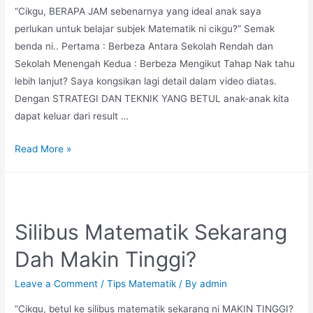
“Cikgu, BERAPA JAM sebenarnya yang ideal anak saya
perlukan untuk belajar subjek Matematik ni cikgu?” Semak
benda ni.. Pertama : Berbeza Antara Sekolah Rendah dan
Sekolah Menengah Kedua : Berbeza Mengikut Tahap Nak tahu
lebih lanjut? Saya kongsikan lagi detail dalam video diatas.
Dengan STRATEGI DAN TEKNIK YANG BETUL anak-anak kita
dapat keluar dari result …
Berapa
Read More »
Jam
Sebenarnya
Untuk
Belajar
Silibus Matematik Sekarang
Matematik?
Dah Makin Tinggi?
Leave a Comment
/
Tips Matematik
/ By
admin
“Cikgu, betul ke silibus matematik sekarang ni MAKIN TINGGI?