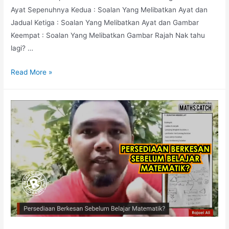
Ayat Sepenuhnya Kedua : Soalan Yang Melibatkan Ayat dan
Jadual Ketiga : Soalan Yang Melibatkan Ayat dan Gambar
Keempat : Soalan Yang Melibatkan Gambar Rajah Nak tahu
lagi? …
Ramai
Read More »
Pelajar
Lemah
Soalan
Jenis
Problem
Solving?