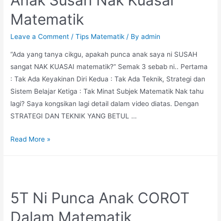
Fokus
Matematik
Untuk
Matematik?
Leave a Comment
/
Tips Matematik
/ By
admin
“Ada yang tanya cikgu, apakah punca anak saya ni SUSAH
sangat NAK KUASAI matematik?” Semak 3 sebab ni.. Pertama
: Tak Ada Keyakinan Diri Kedua : Tak Ada Teknik, Strategi dan
Sistem Belajar Ketiga : Tak Minat Subjek Matematik Nak tahu
lagi? Saya kongsikan lagi detail dalam video diatas. Dengan
STRATEGI DAN TEKNIK YANG BETUL …
Recap
Read More »
3
Sebab
Kenapa
Anak
5T Ni Punca Anak COROT
Susah
Dalam Matematik
Nak