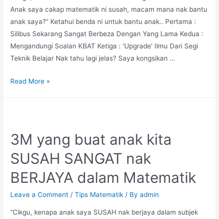
Anak saya cakap matematik ni susah, macam mana nak bantu
anak saya?” Ketahui benda ni untuk bantu anak.. Pertama :
Silibus Sekarang Sangat Berbeza Dengan Yang Lama Kedua :
Mengandungi Soalan KBAT Ketiga : ‘Upgrade’ Ilmu Dari Segi
Teknik Belajar Nak tahu lagi jelas? Saya kongsikan …
Silibus
Read More »
Matematik
Sekarang
Dah
Makin
3M yang buat anak kita
Tinggi?
SUSAH SANGAT nak
BERJAYA dalam Matematik
Leave a Comment
/
Tips Matematik
/ By
admin
“Cikgu, kenapa anak saya SUSAH nak berjaya dalam subjek