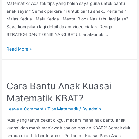
Matematik? Ada tak tips yang boleh saya guna untuk bantu
anak saya?” Semak perkara ni untuk bantu anak.. Pertama :
Malas Kedua : Malu Ketiga : Mental Block Nak tahu lagi jelas?
Saya kongsikan lagi detail dalam video diatas. Dengan
STRATEGI DAN TEKNIK YANG BETUL anak-anak …
3M
Read More »
yang
buat
anak
kita
Cara Bantu Anak Kuasai
SUSAH
Matematik KBAT?
SANGAT
nak
Leave a Comment
/
Tips Matematik
/ By
admin
BERJAYA
dalam
“Ada yang tanya dekat cikgu, macam mana nak bantu anak
Matematik
kuasai dan mahir menjawab soalan-soalan KBAT?” Semak dulu
semua ni untuk bantu anak.. Pertama : Kuasai Pada Asas