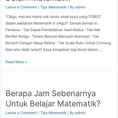
Kuasai
Leave a Comment
/
Tips Matematik
/ By
admin
Matematik
“Cikgu, macam mana nak bantu anak saya yang COROT
dalam pelajaran Matematik ni cikgu?” Semak benda ni..
Pertama : Tak Dapat Pendedahan Awal Kedua : Tak Nak
Berfikir Ketiga : Terlalu Banyak Menyalin Keempat : Tak
Berlatih Dengan Masa Kelima : Tak Sedia Buku Untuk Conteng
Nak tahu lebih lanjut? Saya kongsikan lagi detail dalam …
5T
Read More »
Ni
Punca
Anak
COROT
Berapa Jam Sebenarnya
Dalam
Untuk Belajar Matematik?
Matematik
Leave a Comment
/
Tips Matematik
/ By
admin