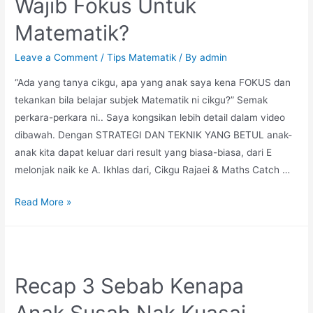
Wajib Fokus Untuk
Matematik?
Leave a Comment
/
Tips Matematik
/ By
admin
“Ada yang tanya cikgu, apa yang anak saya kena FOKUS dan
tekankan bila belajar subjek Matematik ni cikgu?” Semak
perkara-perkara ni.. Saya kongsikan lebih detail dalam video
dibawah. Dengan STRATEGI DAN TEKNIK YANG BETUL anak-
anak kita dapat keluar dari result yang biasa-biasa, dari E
melonjak naik ke A. Ikhlas dari, Cikgu Rajaei & Maths Catch …
Apa
Read More »
anak
Tingkatan
1,
2,
Recap 3 Sebab Kenapa
3
Anak Susah Nak Kuasai
Wajib