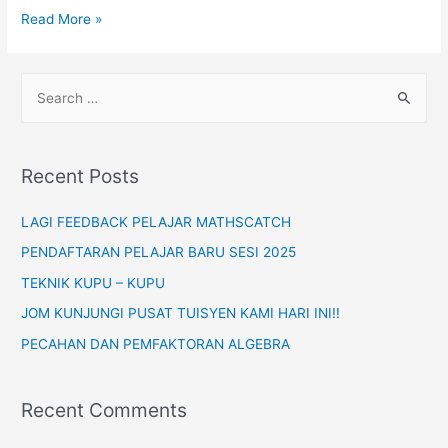
Kecemerlangan
Read More »
Matematik
Anak:
S
Peranan
e
Ibu
a
Bapa
r
Recent Posts
c
h
LAGI FEEDBACK PELAJAR MATHSCATCH
f
PENDAFTARAN PELAJAR BARU SESI 2025
o
TEKNIK KUPU – KUPU
r
JOM KUNJUNGI PUSAT TUISYEN KAMI HARI INI!!
:
PECAHAN DAN PEMFAKTORAN ALGEBRA
Recent Comments