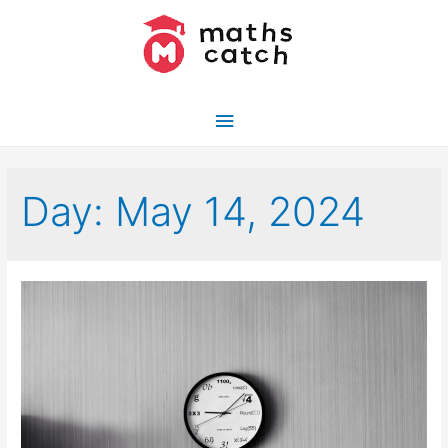
Skip
to
content
Main
Menu
Day:
May 14, 2024