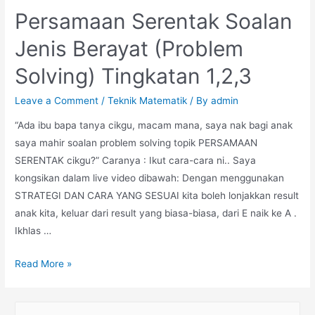
Persamaan Serentak Soalan
Jenis Berayat (Problem
Solving) Tingkatan 1,2,3
Leave a Comment
/
Teknik Matematik
/ By
admin
“Ada ibu bapa tanya cikgu, macam mana, saya nak bagi anak
saya mahir soalan problem solving topik PERSAMAAN
SERENTAK cikgu?” Caranya : Ikut cara-cara ni.. Saya
kongsikan dalam live video dibawah: Dengan menggunakan
STRATEGI DAN CARA YANG SESUAI kita boleh lonjakkan result
anak kita, keluar dari result yang biasa-biasa, dari E naik ke A .
Ikhlas …
Persamaan
Read More »
Serentak
Soalan
S