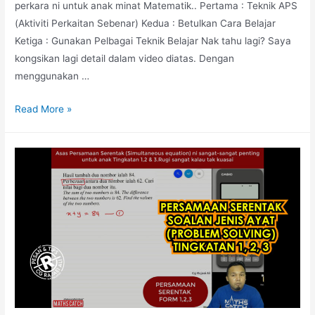
perkara ni untuk anak minat Matematik.. Pertama : Teknik APS
(Aktiviti Perkaitan Sebenar) Kedua : Betulkan Cara Belajar
Ketiga : Gunakan Pelbagai Teknik Belajar Nak tahu lagi? Saya
kongsikan lagi detail dalam video diatas. Dengan
menggunakan …
3
Read More »
Cara
Berkesan
TARIK
MINAT
Anak
Dengan
Matematik