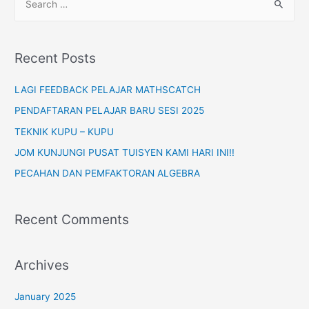
Jenis
e
Berayat
a
(Problem
r
Solving)
Recent Posts
Tingkatan
c
1,2,3
h
LAGI FEEDBACK PELAJAR MATHSCATCH
f
PENDAFTARAN PELAJAR BARU SESI 2025
o
TEKNIK KUPU – KUPU
r
JOM KUNJUNGI PUSAT TUISYEN KAMI HARI INI!!
:
PECAHAN DAN PEMFAKTORAN ALGEBRA
Recent Comments
Archives
January 2025