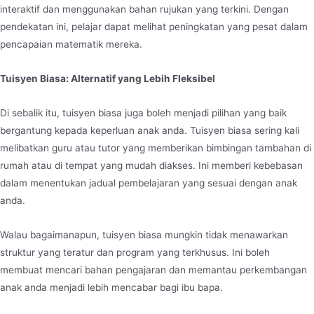
interaktif dan menggunakan bahan rujukan yang terkini. Dengan
pendekatan ini, pelajar dapat melihat peningkatan yang pesat dalam
pencapaian matematik mereka.
Tuisyen Biasa: Alternatif yang Lebih Fleksibel
Di sebalik itu, tuisyen biasa juga boleh menjadi pilihan yang baik
bergantung kepada keperluan anak anda. Tuisyen biasa sering kali
melibatkan guru atau tutor yang memberikan bimbingan tambahan di
rumah atau di tempat yang mudah diakses. Ini memberi kebebasan
dalam menentukan jadual pembelajaran yang sesuai dengan anak
anda.
Walau bagaimanapun, tuisyen biasa mungkin tidak menawarkan
struktur yang teratur dan program yang terkhusus. Ini boleh
membuat mencari bahan pengajaran dan memantau perkembangan
anak anda menjadi lebih mencabar bagi ibu bapa.