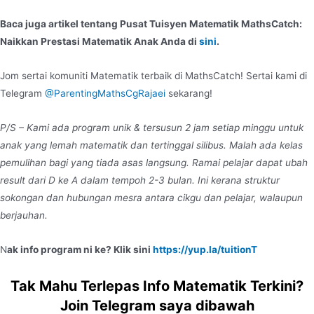
Baca juga artikel tentang Pusat Tuisyen Matematik MathsCatch:
Naikkan Prestasi Matematik Anak Anda di
sini
.
Jom sertai komuniti Matematik terbaik di MathsCatch! Sertai kami di
Telegram
@ParentingMathsCgRajaei
sekarang!
P/S – Kami ada program unik & tersusun 2 jam setiap minggu untuk
anak yang lemah matematik dan tertinggal silibus. Malah ada kelas
pemulihan bagi yang tiada asas langsung. Ramai pelajar dapat ubah
result dari D ke A dalam tempoh 2-3 bulan. Ini kerana struktur
sokongan dan hubungan mesra antara cikgu dan pelajar, walaupun
berjauhan.
N
ak info program ni ke? Klik sini
https://yup.la/tuitionT
Tak Mahu Terlepas Info Matematik Terkini?
Join Telegram saya dibawah