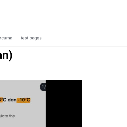
rcuma
test pages
an)