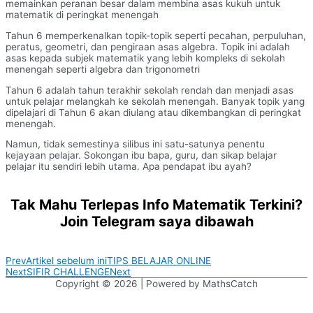
memainkan peranan besar dalam membina asas kukuh untuk
matematik di peringkat menengah
Tahun 6 memperkenalkan topik-topik seperti pecahan, perpuluhan,
peratus, geometri, dan pengiraan asas algebra. Topik ini adalah
asas kepada subjek matematik yang lebih kompleks di sekolah
menengah seperti algebra dan trigonometri
Tahun 6 adalah tahun terakhir sekolah rendah dan menjadi asas
untuk pelajar melangkah ke sekolah menengah. Banyak topik yang
dipelajari di Tahun 6 akan diulang atau dikembangkan di peringkat
menengah.
Namun, tidak semestinya silibus ini satu-satunya penentu
kejayaan pelajar. Sokongan ibu bapa, guru, dan sikap belajar
pelajar itu sendiri lebih utama. Apa pendapat ibu ayah?
Tak Mahu Terlepas Info Matematik Terkini?
Join Telegram saya dibawah
Prev
Artikel sebelum ini
TIPS BELAJAR ONLINE
Next
SIFIR CHALLENGE
Next
Copyright © 2026
| Powered by MathsCatch