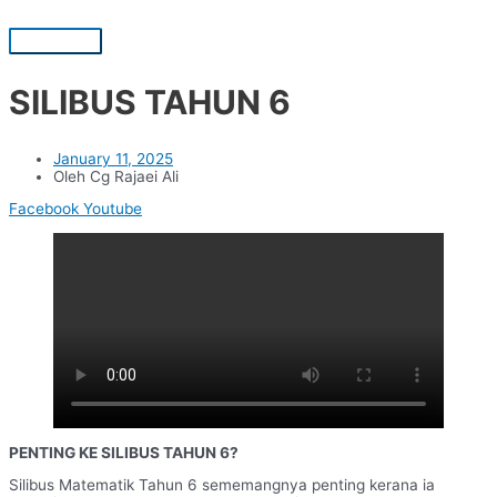
Skip
to
Main
content
Menu
SILIBUS TAHUN 6
January 11, 2025
Oleh Cg Rajaei Ali
Facebook
Youtube
PENTING KE SILIBUS TAHUN 6?
Silibus Matematik Tahun 6 sememangnya penting kerana ia